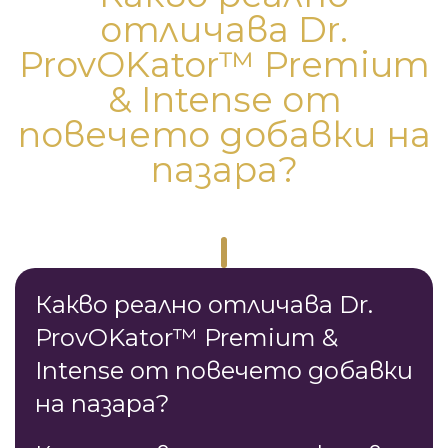
отличава Dr.
ProvOKator™ Premium
& Intense от
повечето добавки на
пазара?
Какво реално отличава Dr.
ProvOKator™ Premium &
Intense от повечето добавки
на пазара?