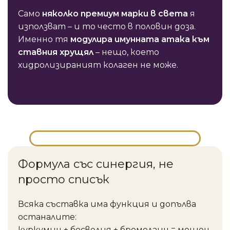
Само
няколко премиум марки в света
я
използват – и то често в половин доза.
Именно тя
модулира имунната атака към
ставния хрущял
– нещо, което
хидролизираният колаген не може.
Формула със синергия, не
просто списък
Всяка съставка има функция и допълва
останалите:
куркумин + босвелия + бромелаин = мощен