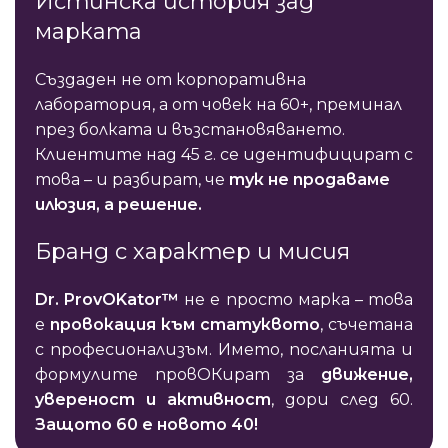
Истинска история зад
марката
Създаден не от корпоративна
лаборатория, а от човек на 60+, преминал
през болката и възстановяването.
Клиентите над 45 г. се идентифицират с
това – и разбират, че
тук не продаваме
илюзия, а решение.
Бранд с характер и мисия
Dr. ProvOKator™
не е просто марка – това
е
провокация към статуквото
, съчетана
с професионализъм. Името, посланията и
формулите провОКират за
движение,
увереност и активност
, дори след 60.
Защото 60 е новото 40!