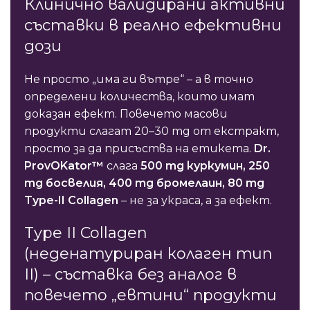
Клинично валидирани активни
съставки в реално ефективни
дози
Не просто „има ги вътре“ – а в точно
определени количества, които имат
доказан ефект. Повечето масови
продукти слагат 20–30 mg от екстракт,
просто за да присъства на етикета.
Dr.
ProvOKator™
слага
500 mg куркумин, 250
mg босвелия, 400 mg бромелаин, 80 mg
Type-II Collagen
– не за украса, а за ефект.
Type II Collagen
(неденатуриран колаген тип
II) – съставка без аналог в
повечето „евтини“ продукти