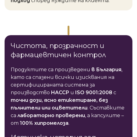
подход
според нуждите на клиента.
Чистота, прозрачност и
фармацевтичен контрол
Продуктите са произведени
в България
,
като са спазени всички изисквания на
сертифицираната система за
производство
HACCP
и
ISO 9001:2008
с
точни дози, ясно етикетиране, без
пълнители или оцветители
. Съставките
са
лабораторно проверени
, а капсулите –
от
100% хипромелоза
.