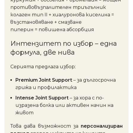
противовъзпалителен триъгълник
колаген тип II + хиалуронова киселина =
възстановяване + смазване
пиперин = повишена абсорбция
Интензитет по избор – една
формула, две нива
Серията предлага избор:
Premium Joint Support
– за дългосрочна
грижа и профилактика
Intense Joint Support
– за хора с по-
изразена болка или активен начин на
живот
Това дава възможност за
персонализиран