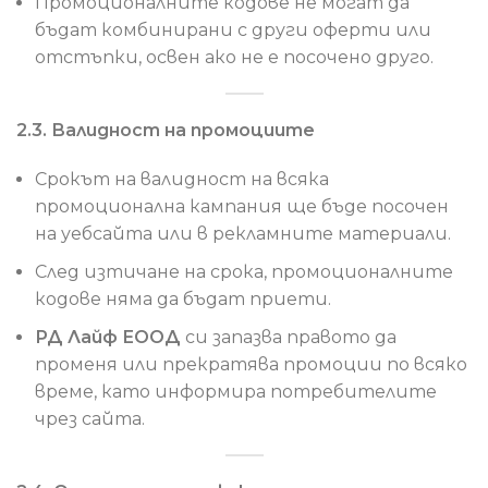
Промоционалните кодове не могат да
бъдат комбинирани с други оферти или
отстъпки, освен ако не е посочено друго.
2.3. Валидност на промоциите
Срокът на валидност на всяка
промоционална кампания ще бъде посочен
на уебсайта или в рекламните материали.
След изтичане на срока, промоционалните
кодове няма да бъдат приети.
РД Лайф ЕООД
си запазва правото да
променя или прекратява промоции по всяко
време, като информира потребителите
чрез сайта.