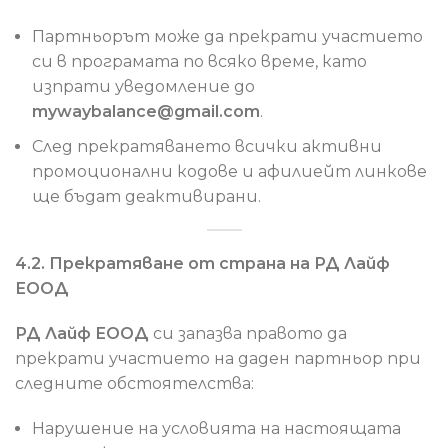
Партньорът може да прекрати участието
си в програмата по всяко време, като
изпрати уведомление до
mywaybalance@gmail.com
.
След прекратяването всички активни
промоционални кодове и афилиейт линкове
ще бъдат деактивирани.
4.2. Прекратяване от страна на РД Лайф
ЕООД
РД Лайф ЕООД
си запазва правото да
прекрати участието на даден партньор при
следните обстоятелства:
Нарушение на условията на настоящата