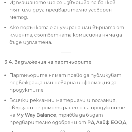
Изплащането ще се извършва по банков
път или друг предварително уговорен
метод.
Ако поръчката е анулирана или върната от
клиента, съответната комисиона няма да
бъде изплатена.
3.4. Задължения на партньорите
Партньорите нямат право да публикуват
подвеждаща или невярна информация за
продуктите.
Всички рекламни материали и послания,
свързани с промотирането на продуктите
на
My Way Balance
, трябва да бъдат
предварително одобрени от
РД Лайф ЕООД
.