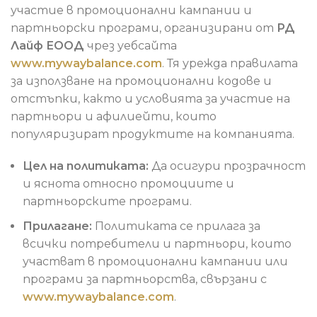
участие в промоционални кампании и
партньорски програми, организирани от
РД
Лайф ЕООД
чрез уебсайта
www.mywaybalance.com
. Тя урежда правилата
за използване на промоционални кодове и
отстъпки, както и условията за участие на
партньори и афилиейти, които
популяризират продуктите на компанията.
Цел на политиката:
Да осигури прозрачност
и яснота относно промоциите и
партньорските програми.
Прилагане:
Политиката се прилага за
всички потребители и партньори, които
участват в промоционални кампании или
програми за партньорства, свързани с
www.mywaybalance.com
.