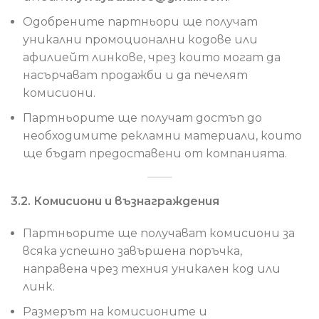
Одобрените партньори ще получат
уникални промоционални кодове или
афилиейт линкове, чрез които могат да
насърчават продажби и да печелят
комисиони.
Партньорите ще получат достъп до
необходимите рекламни материали, които
ще бъдат предоставени от компанията.
3.2. Комисиони и възнаграждения
Партньорите ще получават комисиони за
всяка успешно завършена поръчка,
направена чрез техния уникален код или
линк.
Размерът на комисионите и