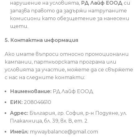
нарушение на условията,
РД Лайф ЕООД
си
запазва правото да задържи натрупаните
комисиони като обезщетение за нанесени
щети.
5. Контактна информация
Ако имате въпроси относно промоционални
кампании, партньорската програма или
условията за участие, можете да се свържете
с нас на следните контакти:
Наименование:
РД Лайф ЕООД
ЕИК:
208046610
Адрес:
България, гр. София, р-н Подуяне, ул.
Плакалница, бл. 39, вх. В, ет. 2
Имейл:
mywaybalance@gmail.com