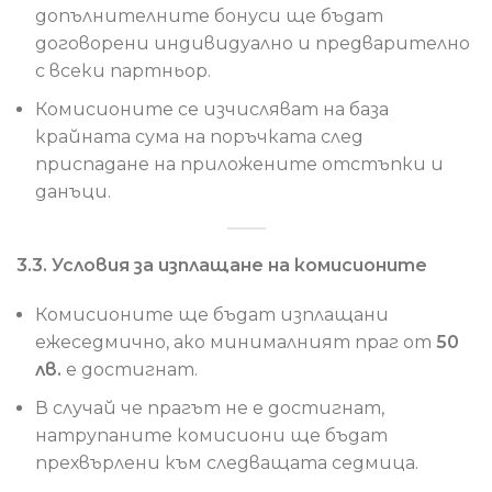
допълнителните бонуси ще бъдат
договорени индивидуално и предварително
с всеки партньор.
Комисионите се изчисляват на база
крайната сума на поръчката след
приспадане на приложените отстъпки и
данъци.
3.3. Условия за изплащане на комисионите
Комисионите ще бъдат изплащани
ежеседмично, ако минималният праг от
50
лв.
е достигнат.
В случай че прагът не е достигнат,
натрупаните комисиони ще бъдат
прехвърлени към следващата седмица.