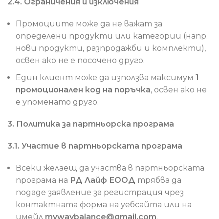
2.4. Ограничения и изключения
Промоциите може да не важат за
определени продукти или категории (напр.
нови продукти, разпродажби и комплекти),
освен ако не е посочено друго.
Един клиент може да използва максимум
1
промоционален код на поръчка
, освен ако не
е упоменато друго.
3. Политика за партньорска програма
3.1. Участие в партньорската програма
Всеки желаещ да участва в партньорската
програма на
РД Лайф ЕООД
трябва да
подаде заявление за регистрация чрез
контактната форма на уебсайта или на
имейл
mywaybalance@gmail.com
.